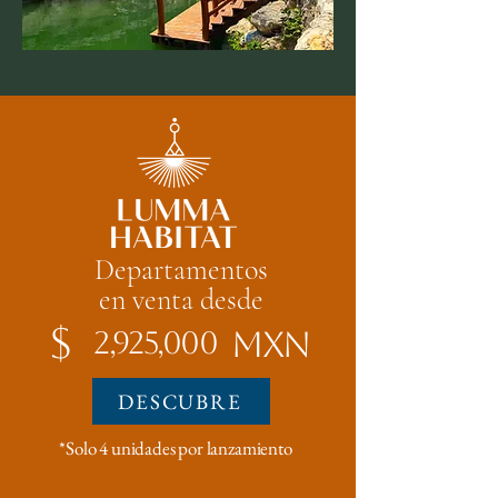
Departamentos
en venta desde
$
mxn
2,925,000
DESCUBRE
*Solo 4 unidades por lanzamiento